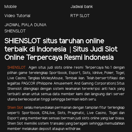
Mobile
Jadwal bank
Video Tutorial
RTP SLOT
JADWAL PIALA DUNIA
SHIENSLOT
SHIENSLOT situs taruhan online
terbaik di Indonesia | Situs Judi Slot
Online Terpercaya Resmi Indonesia
SHIENSLOT
Agen situs judi slots online resmi Terpercaya No.1 dengan
pilihan game terelengkap Sportbook, Esport, Slots, Idnlive, Poker, Togel,
Live Casino, Tangkas MickeyMouse, Tembak ikan.
Telah bersertifikasi dan
legalitas PAGCOR (Philippine Amusement And Gaming Corporation).Situs
Shienslot dilengkapi dengan sistem keamanan terenkripsi anti hack yang
terbukti aman untuk semua data member kami dan langsung dari server
utama berkecepatan tinggi sehingga bermain lebih seru.
Shien Slot
selalu menyediakan permainan dengan tampilan fitur terlengkap
seperti Sportbook, IDNLlive, Slots, Pragmatic, Live Casino, Togel dan
Esport yang memberikan sensasi bermain judi slots online yang luar biasa.
Shien Slot memiliki sistem transaksi yang beragam sehingga memudahkan
member melakukan deposit ataupun withdraw.