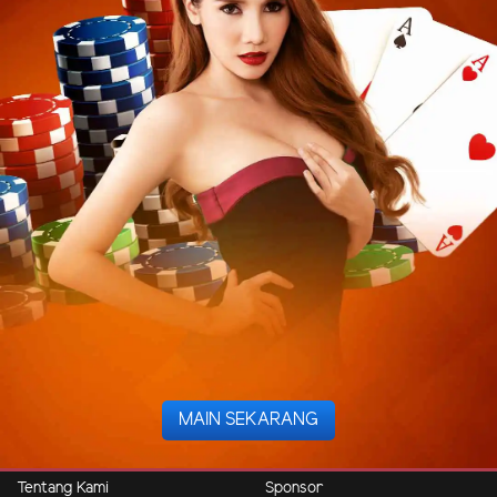
MAIN SEKARANG
Tentang Kami
Sponsor