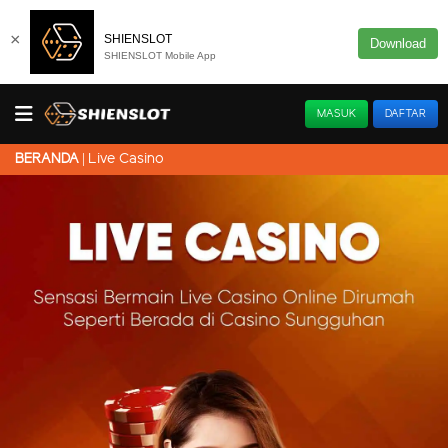
×
SHIENSLOT
Download
SHIENSLOT Mobile App
MASUK
DAFTAR
Live Casino
BERANDA