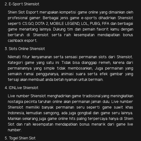
2. E-Sport Shienslot
Shien Slot Esport merupakan kompetisi game online yang dimainkan oleh
profesional gamer. Berbagai jenis game e-sports dihadirkan Shienslot
seperti CS:GO, DOTA 2, MOBILE LEGEND, LOL, PUBG, FIFA dan berbagai
game menantang lainnya. Dukung tim dan pemain favorit kamu dengan
bertaruh di Shienslot serta raih kesempatan mendapatkan bonus
cashback esport.
3. Slots Online Shienslot
Nikmati fitur kenyamanan serta sensasi permainan slots dari Shienslot.
Kategori game yang satu ini Tidak bisa dianggap remeh, karena dari
permainannya yang simple tidak membosankan, Juga permainan yang
semakin ramai penggunanya, animasi suara serta efek gambar yang
tersaji akan membuat anda betah nyaman untuk bermain.
4. IDNLive Shienslot
Live number Shienslot menghadirkan game tradisional yang meningkatkan
nostalgia pecinta taruhan online akan permainan jaman dulu. Live number
Shienslot memiliki banyak permainan seru seperti game suwit khas
Indonesia, kemudian samgong, ada juga gongball dan game seru lainnya.
Mainkan sekarang juga game online hits paling terpercaya hanya di Shien
Slot dan raih kesempatan mendapatkan bonus menarik dari game live
number.
5. Togel Shien Slot