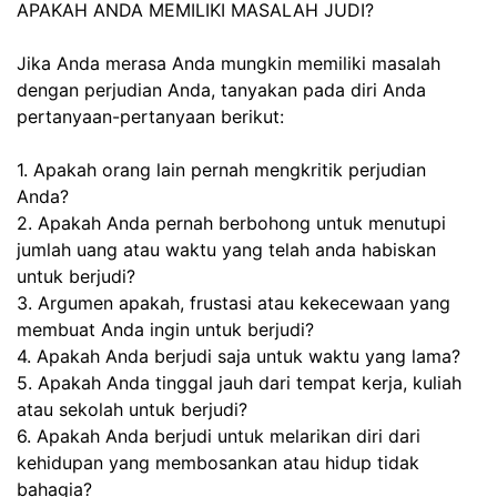
APAKAH ANDA MEMILIKI MASALAH JUDI?
Jika Anda merasa Anda mungkin memiliki masalah
dengan perjudian Anda, tanyakan pada diri Anda
pertanyaan-pertanyaan berikut:
1. Apakah orang lain pernah mengkritik perjudian
Anda?
2. Apakah Anda pernah berbohong untuk menutupi
jumlah uang atau waktu yang telah anda habiskan
untuk berjudi?
3. Argumen apakah, frustasi atau kekecewaan yang
membuat Anda ingin untuk berjudi?
4. Apakah Anda berjudi saja untuk waktu yang lama?
5. Apakah Anda tinggal jauh dari tempat kerja, kuliah
atau sekolah untuk berjudi?
6. Apakah Anda berjudi untuk melarikan diri dari
kehidupan yang membosankan atau hidup tidak
bahagia?