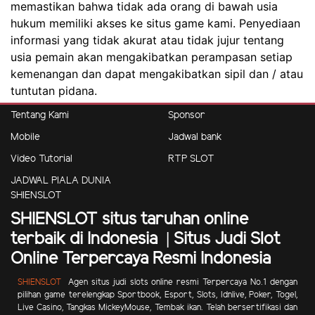
memastikan bahwa tidak ada orang di bawah usia
hukum memiliki akses ke situs game kami. Penyediaan
informasi yang tidak akurat atau tidak jujur tentang
usia pemain akan mengakibatkan perampasan setiap
kemenangan dan dapat mengakibatkan sipil dan / atau
tuntutan pidana.
Tentang Kami
Sponsor
Mobile
Jadwal bank
Video Tutorial
RTP SLOT
JADWAL PIALA DUNIA
SHIENSLOT
SHIENSLOT situs taruhan online
terbaik di Indonesia | Situs Judi Slot
Online Terpercaya Resmi Indonesia
SHIENSLOT
Agen situs judi slots online resmi Terpercaya No.1 dengan
pilihan game terelengkap Sportbook, Esport, Slots, Idnlive, Poker, Togel,
Live Casino, Tangkas MickeyMouse, Tembak ikan.
Telah bersertifikasi dan