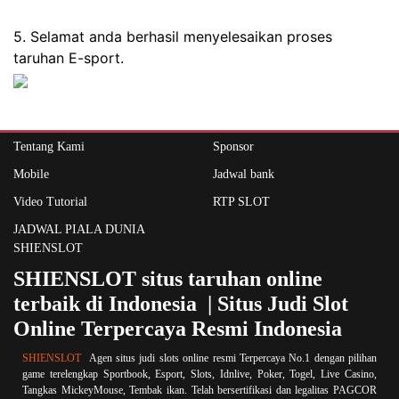
5. Selamat anda berhasil menyelesaikan proses
taruhan E-sport.
Tentang Kami
Sponsor
Mobile
Jadwal bank
Video Tutorial
RTP SLOT
JADWAL PIALA DUNIA
SHIENSLOT
SHIENSLOT situs taruhan online
terbaik di Indonesia | Situs Judi Slot
Online Terpercaya Resmi Indonesia
SHIENSLOT
Agen situs judi slots online resmi Terpercaya No.1 dengan pilihan
game terelengkap Sportbook, Esport, Slots, Idnlive, Poker, Togel, Live Casino,
Tangkas MickeyMouse, Tembak ikan.
Telah bersertifikasi dan legalitas PAGCOR