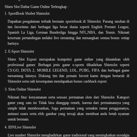
Shien Slot Daftar Game Online Terlengkap :
1. SportBook Sbobet Shienslot
Dapatkan pengalaman terbaik bermain sportsbook di Shienslot. Pasang taruhan di
tim favoritmu dari berbagai liga besar dunia seperti English Premier League,
Spanish La Liga, German Bundesliga hingga NFL,NBA, dan Tennis. Nikmati
keseruan pertandingan melalui live streaming dan menangkan semua bonus setiap
harinya.
2. E-Sport Shienslot
Shien Slot Esport merupakan kompetisi game online yang dimainkan oleh
profesional gamer. Berbagai jenis game e-sports dihadirkan Shienslot seperti
CS:GO, DOTA 2, MOBILE LEGEND, LOL, PUBG, FIFA dan berbagai game
menantang lainnya. Dukung tim dan pemain favorit kamu dengan bertaruh di
Shienslot serta raih kesempatan mendapatkan bonus cashback esport.
3. Slots Online Shienslot
Nikmati fitur kenyamanan serta sensasi permainan slots dari Shienslot. Kategori
game yang satu ini Tidak bisa dianggap remeh, karena dari permainannya yang
simple tidak membosankan, Juga permainan yang semakin ramai penggunanya,
animasi suara serta efek gambar yang tersaji akan membuat anda betah nyaman
untuk bermain.
4. IDNLive Shienslot
Live number Shienslot menghadirkan game tradisional yang meningkatkan nostalgia