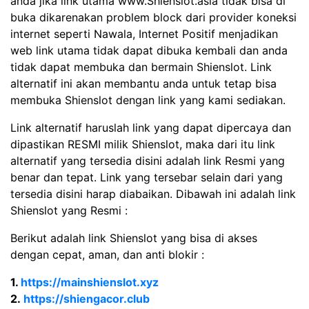
anda jika link utama www.Shienslot.asia tidak bisa di
buka dikarenakan problem block dari provider koneksi
internet seperti Nawala, Internet Positif menjadikan
web link utama tidak dapat dibuka kembali dan anda
tidak dapat membuka dan bermain Shienslot. Link
alternatif ini akan membantu anda untuk tetap bisa
membuka Shienslot dengan link yang kami sediakan.
Link alternatif haruslah link yang dapat dipercaya dan
dipastikan RESMI milik Shienslot, maka dari itu link
alternatif yang tersedia disini adalah link Resmi yang
benar dan tepat. Link yang tersebar selain dari yang
tersedia disini harap diabaikan. Dibawah ini adalah link
Shienslot yang Resmi :
Berikut adalah link Shienslot yang bisa di akses
dengan cepat, aman, dan anti blokir :
1.
https://mainshienslot.xyz
2.
https://shiengacor.club