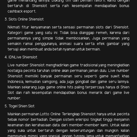
game menantang lainnya. Dukung tim dan pemain favorit kamu dengan
bertaruh di Shienslot serta raih kesempatan mendapatkan bonus
cashback esport.
3. Slots Online Shienslot
Nikmati fitur kenyamanan serta sensasi permainan slots dari Shienslot.
Kategori game yang satu ini Tidak bisa dianggap remeh, karena dari
permainannya yang simple tidak membosankan, Juga permainan yang
semakin ramai penggunanya, animasi suara serta efek gambar yang
tersaji akan membuat anda betah nyaman untuk bermain.
4. IDNLive Shienslot
Live number Shienslot menghadirkan game tradisional yang meningkatkan
nostalgia pecinta taruhan online akan permainan jaman dulu. Live number
Shienslot memiliki banyak permainan seru seperti game suwit khas
Indonesia, kemudian samgong, ada juga gongball dan game seru lainnya.
Mainkan sekarang juga game online hits paling terpercaya hanya di Shien
Slot dan raih kesempatan mendapatkan bonus menarik dari game live
number.
5. Togel Shien Slot
Mainkan permainan Lotto Online Terlengkap Shienslot hanya untuk pecinta
tebak nomor berhadiah. Dengan sistem enkripsi tingkat tinggi menjamin
keamanan dan kerahasiaan data dari member-member kami. Untuk kalian
yang suka untuk bertaruh dengan keberuntungan dan mungkin kalian
mempunyai mimpi yang spesial, jangan tunggu lama untuk memanfaatkan