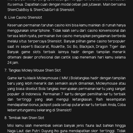
itu semua. Dapatkan cuan dengan modal ceban jadi jutawan. Main bersama
ShienClubBoy & ShienClubGirl di Shienslot.
6. Live Casino Shienslot
Keseruan permainan taruhan casino kini bisa kamu mainkan di rumah hanya
menggunakan smartphone. Tidak kalah seru dari casino konvensional dan
terasa lebih nyata, permainan live casino menyajikan pengalaman berbeda
melalui situs terpercaya Shienslot. Banyak pilihan game casino terpopuler
saat ini seperti Baccarat, Roulette, Sic Bo, Blackjack, Dragon Tiger dan
Banyak game slots terbaik lainnya hadir dengan tampilan menarik
ditemani dealer profesional dan cantik siap menemani hari kamu selama
24 jam.
7. Tangkas Mickey Mouse Shien Slot
Game kartu klasik Mickeymouse ( MM ) Bolatangkas hadir dengan tampilan
baru yang lebih menarik dan semakin asyik dimainkan, Mickeymouse atau
yang biasa disebut Bola tangkas merupakan permainan kartu yang sangat
populer di Indonesia. Permainan 7 kartu dengan pemilihan kartu terbaik
dan tertinggi yang akan menguji ketangkasan. Raih kesempatan
mendapatkan bonus jackpot pada setiap putaran kartu terbaik Anda, Coba
keberuntunganmu sekarang di Shienslot!
8. Tembak Ikan Shien Slot
Misi kamu ialah menembak sekian banyak jenis fauna laut bahkan hingga
Naga Laut dan Putri Duyung lho guna mendapatkan skor tertinggi. Tidak